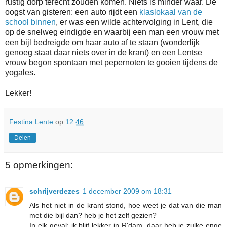
rustig dorp terecht zouden komen. Niets is minder waar. De
oogst van gisteren: een auto rijdt een
klaslokaal van de
school binnen
, er was een wilde achtervolging in Lent, die
op de snelweg eindigde en waarbij een man een vrouw met
een bijl bedreigde om haar auto af te staan (wonderlijk
genoeg staat daar niets over in de krant) en een Lentse
vrouw begon spontaan met pepernoten te gooien tijdens de
yogales.
Lekker!
Festina Lente
op
12:46
Delen
5 opmerkingen:
schrijverdezes
1 december 2009 om 18:31
Als het niet in de krant stond, hoe weet je dat van die man
met die bijl dan? heb je het zelf gezien?
In elk geval: ik blijf lekker in R'dam, daar heb je zulke enge